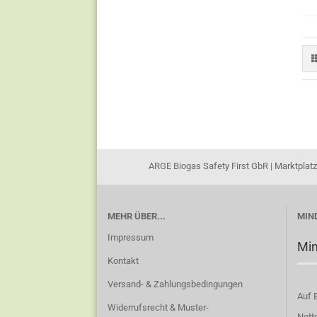
ARGE Biogas Safety First GbR | Marktplatz 2
MEHR ÜBER...
MIN
Impressum
Mi
Kontakt
Versand- & Zahlungsbedingungen
Auf 
Widerrufsrecht & Muster-
Nett