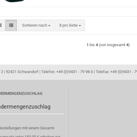
Sortieren nach
pro Seite
Sortieren nach
8 pro Seite
1
bis
4
(von insgesamt
4
)
 | 92421 Schwandorf | Telefon: +49 (0)9431 - 79 98-0 | Telefax: +49 (0)9431 - 79
DERMENGENZUSCHLAG
ndermengenzuschlag
Bestellungen mit einem Gesamt-
oumsatz unter 150,00 € erheben wir