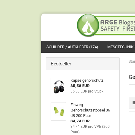
SCHILDER / AUFKLEBER (174)
MESSTECHNIK (
Star
Bestseller
Ge
Kapselgehörschutz
35,58 EUR
35,58 EUR pro Stück
Einweg-
Gehörschutzstöpsel 36
dB 200 Paar
34,74 EUR
34,74 EUR pro VPE (200
Paar)