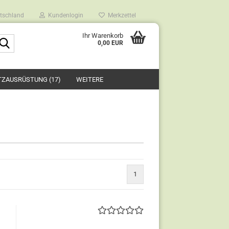
tschland
Kundenlogin
Merkzettel
Ihr Warenkorb
Suche...
0,00 EUR
TZAUSRÜSTUNG (17)
WEITERE
1