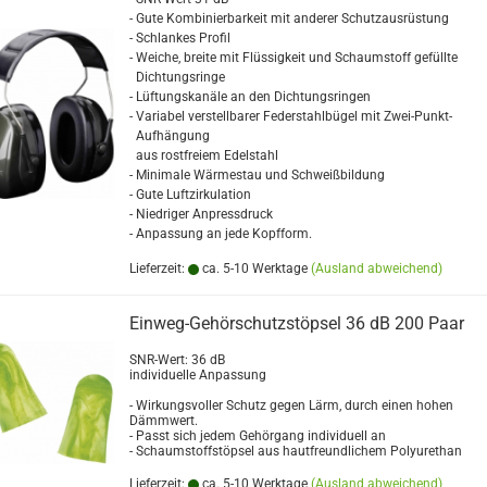
- Gute Kombinierbarkeit mit anderer Schutzausrüstung
- Schlankes Profil
- Weiche, breite mit Flüssigkeit und Schaumstoff gefüllte
Dichtungsringe
- Lüftungskanäle an den Dichtungsringen
- Variabel verstellbarer Federstahlbügel mit Zwei-Punkt-
Aufhängung
aus rostfreiem Edelstahl
- Minimale Wärmestau und Schweißbildung
- Gute Luftzirkulation
- Niedriger Anpressdruck
- Anpassung an jede Kopfform.
Lieferzeit:
ca. 5-10 Werktage
(Ausland abweichend)
Einweg-Gehörschutzstöpsel 36 dB 200 Paar
SNR-Wert: 36 dB
individuelle Anpassung
- Wirkungsvoller Schutz gegen Lärm, durch einen hohen
Dämmwert.
- Passt sich jedem Gehörgang individuell an
- Schaumstoffstöpsel aus hautfreundlichem Polyurethan
Lieferzeit:
ca. 5-10 Werktage
(Ausland abweichend)