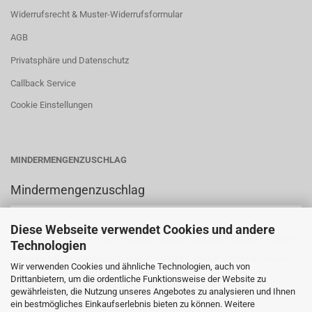
Widerrufsrecht & Muster-Widerrufsformular
AGB
Privatsphäre und Datenschutz
Callback Service
Cookie Einstellungen
MINDERMENGENZUSCHLAG
Mindermengenzuschlag
Diese Webseite verwendet Cookies und andere
Auf Bestellungen mit einem Gesamt-Nettoumsatz unter 150,00 € erheben
Technologien
wir einen Mindermengenzuschlag von 20,00 €. Dieser entfällt ab einem
Wir verwenden Cookies und ähnliche Technologien, auch von
Drittanbietern, um die ordentliche Funktionsweise der Website zu
Bestellwert von 150,00 €.
gewährleisten, die Nutzung unseres Angebotes zu analysieren und Ihnen
ein bestmögliches Einkaufserlebnis bieten zu können. Weitere