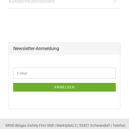
Kundenrezensionen
Newsletter-Anmeldung
WEITER
E-
ZUR
Mail
NEWSLETTER-
ANMELDUNG
ANMELDEN
ARGE Biogas Safety First GbR | Marktplatz 2 | 92421 Schwandorf | Telefon: